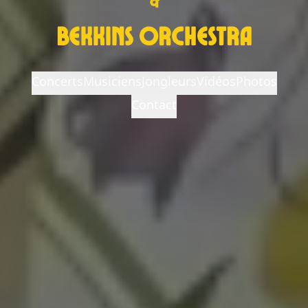
Bekkins Orchestra
Concerts
Musiciens
Jongleurs
Vidéos
Photos
Contact