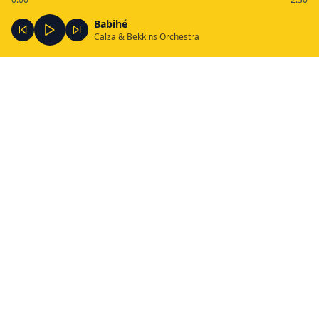
Babihé
Calza & Bekkins Orchestra
En Concert
2026
6 novembre 2026
Agen(47)
Le Plancher des vaches